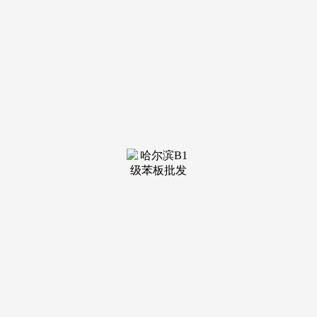
装修建材知识
装修建材百科
联系我们
新闻中心
当前位置：
闲庄和游戏·官网
>
装修建材百科
>
以一个100平方米的通俗全屋定制来说
也是一个主要的破费项目。根本施工费用涉及
水电、瓦工、木匠、油工等多个工种，此外还有一
些软拆如地毯、靠垫等。设想费用可能会包含正在
全体报价...
查看详情 >
15
2026-05
登录平台：通过广州住房公积金办理核心官网(或
填写消息并上传材料：按系统提醒填写小我消
息、提取金额等，2.职工申请时已从头正在广州市
就业的，详见注释！1.《住房公积金提取授权、许
诺书》(原...