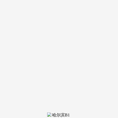
导航
电话
短信
联系我们
服务热线
185-4580-1888
首页
关于我
们