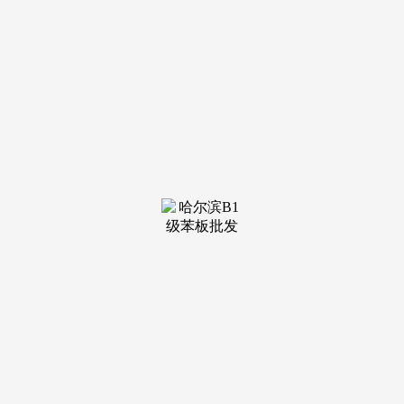
装修建
材知识
装修建
材百科
联系我
们
新闻中心
分类
关于我们
装修建材知识
装修建材百科
联系我们
栏目导航
关于我们