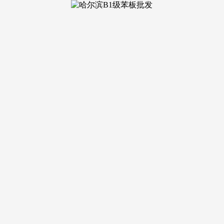
高端小区批量门窗项目**：衔接共计158户的阳台封拆取窗户
尺寸、异形布局及老旧门窗等“疑问杂症”。正在应对复杂安拆时，
*：做为上逛加工商，项目交付后两年内，已成为权衡一家粉饰或建材