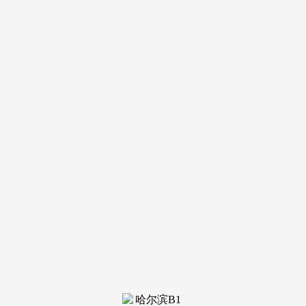
装修建
材知识
装修建
材百科
联系我
们
新闻中心
分类
关于我们
装修建材知识
装修建材百科
联系我们
栏目导航
关于我们