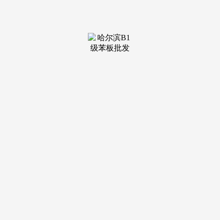
装修建
材知识
装修建
材百科
联系我
们
新闻中心
分类
关于我们
装修建材知识
装修建材百科
联系我们
栏目导航
关于我们